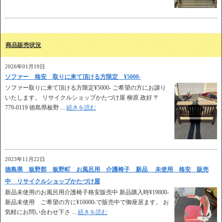
商品販売状況
2026年01月19日
ソファー 格安 取りに来て頂ける方限定 ¥5000-
ソファー取りに来て頂ける方限定¥5000- ご希望の方にお譲り
いたします。 リサイクルショップかたづけ屋 柳原 政好 〒
779-0119 徳島県板野 ...
続きを読む
2023年11月22日
徳島県 板野郡 板野町 お風呂用 介護椅子 新品 未使用 格安 販売
中 リサイクルショップかたづけ屋
新品未使用のお風呂用介護椅子格安販売中 新品購入時¥19800-
新品未使用 ご希望の方に¥10000-で販売中で御座居ます。 お
気軽にお問い合わせ下さ ...
続きを読む