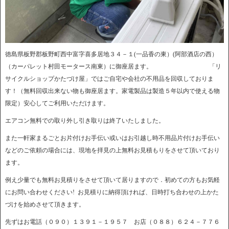
徳島県板野郡板野町西中富字喜多居地３４－１(一品香の東）(阿部酒店の西）
（カーパレット村田モータース南東）に御座居ます。 「リ
サイクルショップかたづけ屋」ではご自宅や会社の不用品を回収しておりま
す！（無料回収出来ない物も御座居ます。家電製品は製造５年以内で使える物
限定）安心してご利用いただけます。
エアコン無料での取り外し引き取りは終了いたしました。
また一軒家まるごとお片付けお手伝い或いはお引越し時不用品片付けお手伝い
などのご依頼の場合には、現地を拝見の上無料お見積もりをさせて頂いており
ます。
例え少量でも無料お見積りをさせて頂いて居りますので．初めての方もお気軽
にお問い合わせください! お見積りに納得頂ければ、日時打ち合わせの上かた
づけを始めさせて頂きます。
先ずはお電話（０９０）１３９１－１９５７ お店（０８８）６２４－７７６