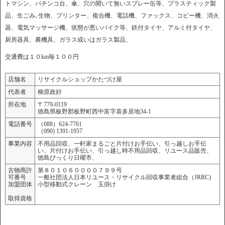
トマシン、パチンコ台、傘、穴の開いて無いスプレー缶等、プラスティック製
品、生ごみ､生物、プリンター、複合機、電話機、ファックス、コピー機、消火
器、電気マッサージ機、状態が悪いバイク等、鉄付タイヤ、アルミ付タイヤ、
厨房器具、農機具、ガラス或いはガラス製品、
交通費は１０km毎１００円
店舗名
リサイクルショップかたづけ屋
代表者
柳原政好
所在地
〒779-0119
徳島県板野郡板野町西中富字喜多居地34-1
電話番号
（088）624-7761
（090) 1391-1957
事業内容
不用品回収、一軒家まるごと片付けお手伝い、引っ越しお手伝
い、片付けお手伝い、引っ越し時不用品回収、リユース品販売、
徳島びっくり日曜市、
古物商許
第８０１０６００００７９９号
可番号
一般社団法人日本リユース・リサイクル回収事業者組合（JRRC)
加盟団体
小型移動式クレーン 玉掛け
取得資格