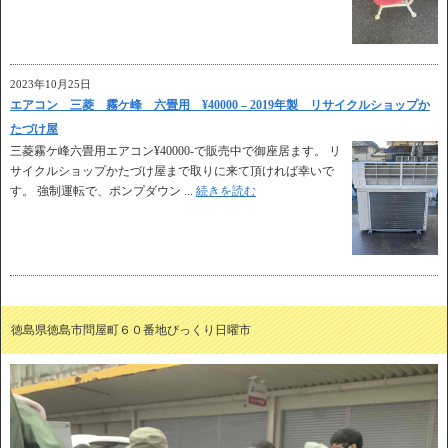
2023年10月25日
エアコン 三菱 霧ケ峰 六畳用 ¥40000 – 2019年製 リサイクルショップか
たづけ屋
三菱霧ケ峰六畳用エアコン¥40000-で販売中で御座居ます。 リ
サイクルショップかたづけ屋まで取りに来て頂ければ幸いで
す。 強制運転で、ポンプダウン ...
続きを読む
徳島県徳島市問屋町６０番地びっくり日曜市