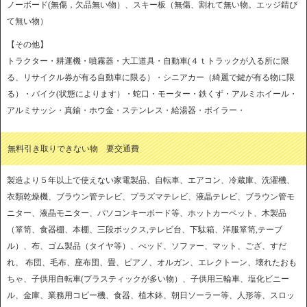
ノーボード(無傷，欠品無い物）、スキー板（無傷、割れて無い物。エッジ錆び
て無い物）
【その他】
トラクター・耕運機・噴霧器・大工道具・自動車(４ｔトラックが入る所に限
る、リサイクル券が有る自動車に限る）・シニアカー（綺麗で鍵が有る物に限
る）・バイク(状態によります）・蛇口・モーター・鉄くず・アルミホイール・
アルミサッシ・真鍮・ホウ金・ステンレス・給湯器・ボイラー・
無料引き取りできない物 要交通費
製造より５年以上で使えない家電製品、自転車、エアコン、冷蔵庫、洗濯機、
衣類乾燥機、ブラウン管テレビ、プラズマテレビ、液晶テレビ、ブラウン管モ
ニター、液晶モニター、パソコンキーボード等、ホットカーペット、木製品
（箪笥、食器棚、本棚、三段ボックス,テレビ台、下駄箱、洋服箪笥,テーブ
ル）、布、ゴム製品（タイヤ等）、べッド、ソファー、マット、ござ、すだ
れ、 布団、毛布、座布団、畳、ピアノ、オルガン、エレクトーン、壊れたおも
ちゃ、子供用自転車(プラスティックが多い物）、子供用三輪車、塩化ビニー
ル、金庫、業務用コピー機、食器、植木鉢、朝日ソーラー等、人形等、スロッ