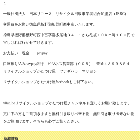
１
一般社団法人 日本リユース、リサイクル回収事業者組合加盟店（JRRC)
交通費をお願い徳島県板野郡板野町西中富いたします。
徳島県板野郡板野町西中富字喜多居地３４－１から往復１０ｋｍ毎１００円で
宜しければ行かせて頂きます。
お支払い 現金 paypay
口座振り込みpaypay銀行 ビジネス営業部（００５） 普通４３９９８５４
リサイクルショップかたづけ屋 ヤナギハラ マサヨシ
リサイクルショップかたづけ屋facebookもご覧下さい。
y0utubeリサイクルショップかたづけ屋チャンネルも宜しくお願い致します。
更に下の方をご覧頂きますと無料引き取り出来る物 無料引き取り出来ない物
をご覧頂けます。そちらも必ずご覧ください。
新着情報