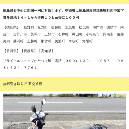
徳島県を中心に四国一円に対応します。交通費は徳島県板野郡板野町西中富字
喜多居地３４－１から往復１０ｋｍ毎に１００円
【徳島県】 板野郡 板野町 藍住町 北島町 松茂町 鳴門市 徳島市 阿
波市 吉野川市 美馬市 三好市 石井町 神山町 小松島市 阿南市 佐那
河内 勝浦町 上勝町 那賀町 美波町 牟岐町 海陽町
【香川県】【愛媛県】【高知県】
リサイクルショップかたづけ屋 電話（０９０）１３９１－１９５７ （０８
８）６２４－７７６１
無料引き取り品 要交通費