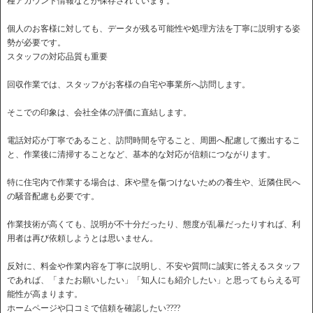
種アカウント情報などが保存されています。
個人のお客様に対しても、データが残る可能性や処理方法を丁寧に説明する姿
勢が必要です。
スタッフの対応品質も重要
回収作業では、スタッフがお客様の自宅や事業所へ訪問します。
そこでの印象は、会社全体の評価に直結します。
電話対応が丁寧であること、訪問時間を守ること、周囲へ配慮して搬出するこ
と、作業後に清掃することなど、基本的な対応が信頼につながります。
特に住宅内で作業する場合は、床や壁を傷つけないための養生や、近隣住民へ
の騒音配慮も必要です。
作業技術が高くても、説明が不十分だったり、態度が乱暴だったりすれば、利
用者は再び依頼しようとは思いません。
反対に、料金や作業内容を丁寧に説明し、不安や質問に誠実に答えるスタッフ
であれば、「またお願いしたい」「知人にも紹介したい」と思ってもらえる可
能性が高まります。
ホームページや口コミで信頼を確認したい????