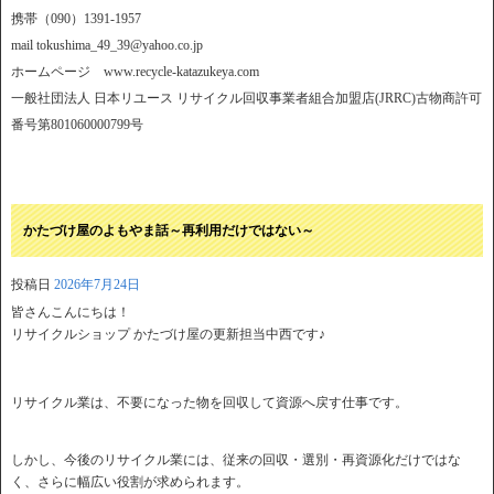
携帯（090）1391-1957
mail tokushima_49_39@yahoo.co.jp
ホームページ www.recycle-katazukeya.com
一般社団法人 日本リユース リサイクル回収事業者組合加盟店(JRRC)古物商許可
番号第801060000799号
かたづけ屋のよもやま話～再利用だけではない～
投稿日
2026年7月24日
皆さんこんにちは！
リサイクルショップ かたづけ屋の更新担当中西です♪
リサイクル業は、不要になった物を回収して資源へ戻す仕事です。
しかし、今後のリサイクル業には、従来の回収・選別・再資源化だけではな
く、さらに幅広い役割が求められます。