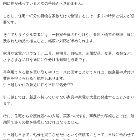
内に物が残っていると次の手続きへ進めません。
しかし、住宅一軒分の荷物を家族だけで整理するには、多くの時間と労力が必
要です。
そこでリサイクル業者には、一軒家全体の片付けや、倉庫・物置の整理、庭に
残された物品の撤去など、幅広い対応が求められます。
家具や家電だけでなく、工具、農機具、自転車、金属製品、食器、衣類など、
さまざまな品目を適切に仕分ける知識も必要です。
再利用できる物を買い取りやリユースに回すことができれば、廃棄量や片付け
費用を抑えられる可能性もあります。
引っ越しや住み替えに伴う不用品処分????
引っ越しでは、新居へ持っていかない家具や家電が大量に発生することがあり
ます。
特に、住宅から介護施設への入居、実家への帰省、事務所の移転などでは、短
期間で多くの物を整理しなければなりません。
引っ越し日までに処分を完了させたいという依頼者にとって、日程に合わせて