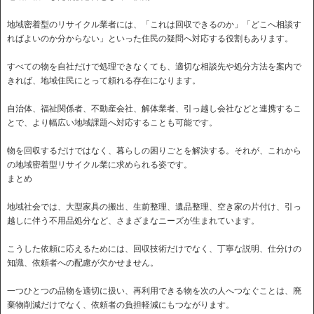
地域密着型のリサイクル業者には、「これは回収できるのか」「どこへ相談す
ればよいのか分からない」といった住民の疑問へ対応する役割もあります。
すべての物を自社だけで処理できなくても、適切な相談先や処分方法を案内で
きれば、地域住民にとって頼れる存在になります。
自治体、福祉関係者、不動産会社、解体業者、引っ越し会社などと連携するこ
とで、より幅広い地域課題へ対応することも可能です。
物を回収するだけではなく、暮らしの困りごとを解決する。それが、これから
の地域密着型リサイクル業に求められる姿です。
まとめ
地域社会では、大型家具の搬出、生前整理、遺品整理、空き家の片付け、引っ
越しに伴う不用品処分など、さまざまなニーズが生まれています。
こうした依頼に応えるためには、回収技術だけでなく、丁寧な説明、仕分けの
知識、依頼者への配慮が欠かせません。
一つひとつの品物を適切に扱い、再利用できる物を次の人へつなぐことは、廃
棄物削減だけでなく、依頼者の負担軽減にもつながります。