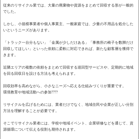
従来のリサイクル業では、大量の廃棄物や資源をまとめて回収する形が一般的
でした。
しかし、小規模事業者や個人事業主、一般家庭では、少量の不用品を処分した
いというニーズがあります。
「トラック一台分もない」「金属が少しだけある」「事務所の椅子を数脚だけ
回収してほしい」といった依頼に柔軟に対応できれば、新たな顧客層を獲得で
きます。
近隣エリアの複数の依頼をまとめて回収する巡回型サービスや、定期的に地域
を回る回収日を設ける方法も考えられます。
回収効率を高めながら、小さなニーズへ応える仕組みづくりが重要です。
環境教育や地域活動への参加????
リサイクルを広げるためには、業者だけでなく、地域住民や企業が正しい分別
方法を理解することが必要です。
そこでリサイクル業者には、学校や地域イベント、企業研修などを通じて、資
源循環について伝える役割も期待されます。