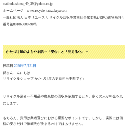
mail tokushima_49_39@yahoo.co.jp
ホームページ www.recycle-katazukeya.com
一般社団法人 日本リユース リサイクル回収事業者組合加盟店(JRRC)古物商許可
番号第801060000799号
かたづけ屋のよもやま話～「安心」と「見える化」～
投稿日
2026年7月21日
皆さんこんにちは！
リサイクルショップ かたづけ屋の更新担当中西です♪
リサイクル業者へ不用品や廃棄物の回収を依頼するとき、多くの人が料金を気
にします。
もちろん、費用は業者選びにおける重要なポイントです。しかし、実際には価
格の安さだけで依頼先が決まるわけではありません。