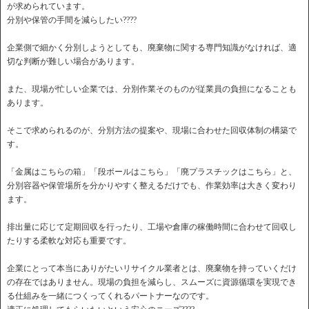
が求められています。
分別や保管の手間を減らしたい????
企業側で細かく分別しようとしても、廃棄物に関する専門知識がなければ、適
切な判断が難しい場合があります。
また、現場が忙しい企業では、分別作業そのものが従業員の負担になることも
あります。
そこで求められるのが、分別方法の提案や、現場に合わせた回収体制の構築で
す。
「金属はこちらの箱」「段ボールはこちら」「廃プラスチックはこちら」と、
分別容器や保管場所を分かりやすく整えるだけでも、作業効率は大きく変わり
ます。
排出量に応じて定期回収を行ったり、工場や倉庫の稼働時間に合わせて回収し
たりする柔軟な対応も重要です。
企業にとって本当にありがたいリサイクル業者とは、廃棄物を持っていくだけ
の存在ではありません。現場の負担を減らし、スムーズに資源循環を実現でき
る仕組みを一緒につくってくれるパートナーなのです。