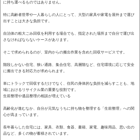
に持ち運べるものではありません。
特に高齢者世帯や一人暮らしの人にとって、大型の家具や家電を屋外まで運び
出すことは大きな負担です。
自治体の粗大ごみ回収を利用する場合でも、指定された場所まで自分で運び出
さなければならないケースがあります。
そこで求められるのが、室内からの搬出作業を含めた回収サービスです。
階段しかない住宅、狭い通路、集合住宅、高層階など、住宅環境に応じて安全
に搬出できる対応力が求められます。
単にトラックで回収するだけでなく、住民の身体的な負担を減らすことも、地
域におけるリサイクル業の重要な役割です。
生前整理や遺品整理の相談が増えている
高齢化が進むなか、自分が元気なうちに持ち物を整理する「生前整理」への関
心が高まっています。
長年暮らした住宅には、家具、衣類、食器、書籍、家電、趣味用品、思い出の
品など、多くの物が蓄積されています。