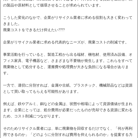
の製品や原材料として循環させることが求められています。
こうした変化のなかで、企業がリサイクル業者に求める役割も大きく変わって
きました。
廃棄コストをできるだけ抑えたい????
企業がリサイクル業者に求める代表的なニーズが、廃棄コストの削減です。
事業活動を行っていると、製造工程から出る端材、梱包材、使用済み設備、オ
フィス家具、電子機器など、さまざまな不要物が発生します。これらをすべて
廃棄物として処分すると、運搬費や処理費が大きな負担になる場合がありま
す。
一方で、適切に分別すれば、金属や古紙、プラスチック、機械部品などは資源
として買い取ってもらえる可能性があります。
例えば、鉄やアルミ、銅などの金属は、状態や相場によって資源価値が生まれ
ます。企業にとっては、処分費用が必要だったものが売却できる資源に変わる
ため、コスト削減につながります。
そのためリサイクル業者には、単に廃棄物を回収するだけでなく、「何が再利
用できるのか」「どのように分別すれば費用を抑えられるのか」を提案する力