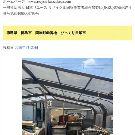
ホームページ www.recycle-katazukeya.com
一般社団法人 日本リユース リサイクル回収事業者組合加盟店(JRRC)古物商許可
番号第801060000799号
徳島県 徳島市 問屋町60番地 びっくり日曜市
投稿日
2026年7月25日