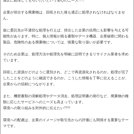
適正に処理してもらいたいという安心のニーズ????
企業が排出する廃棄物は、回収された後も適正に処理されなければなりませ
ん。
仮に委託先が不適切な処理を行えば、排出した企業の信用にも影響を与える可
能性があります。特に、個人情報が残る書類やデータ機器、企業秘密に関わる
製品、危険性のある廃棄物については、慎重な取り扱いが必要です。
そのため企業は、処理方法や処理先を明確に説明できるリサイクル業者を求め
ています。
回収した資源がどのように選別され、どこで再資源化されるのか。処理が完了
したことをどのように確認できるのか。こうした情報を丁寧に伝えることが、
企業からの信頼につながります。
また、機密書類の溶解処理やデータ消去、処理証明書の発行など、廃棄物の種
類に応じたサービスへのニーズも高まっています。
環境への取り組みを対外的に伝えたい????
環境への配慮は、企業のイメージや取引先からの評価にも関係する重要なテー
マです。