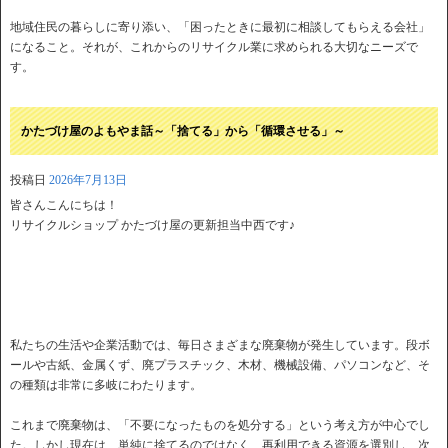
地域住民の暮らしに寄り添い、「困ったときに最初に相談してもらえる会社」
になること。それが、これからのリサイクル業に求められる大切なニーズで
す。
かたづけ屋のよもやま話～「捨てる」から「循環させる」～
投稿日
2026年7月13日
皆さんこんにちは！
リサイクルショップ かたづけ屋の更新担当中西です♪
私たちの生活や企業活動では、毎日さまざまな廃棄物が発生しています。段ボ
ールや古紙、金属くず、廃プラスチック、木材、機械設備、パソコンなど、そ
の種類は非常に多岐にわたります。
これまで廃棄物は、「不要になったものを処分する」という考え方が中心でし
た。しかし現在は、単純に捨てるのではなく、再利用できる資源を選別し、次