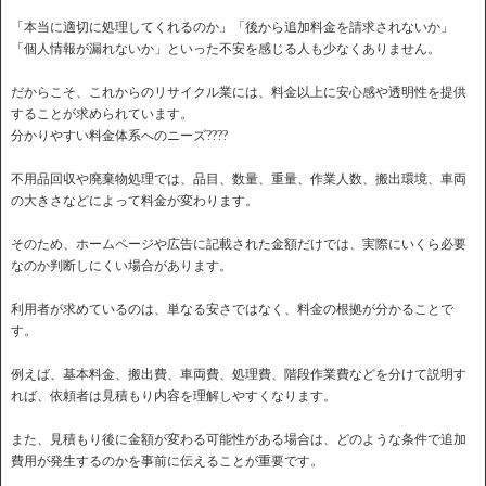
「本当に適切に処理してくれるのか」「後から追加料金を請求されないか」
「個人情報が漏れないか」といった不安を感じる人も少なくありません。
だからこそ、これからのリサイクル業には、料金以上に安心感や透明性を提供
することが求められています。
分かりやすい料金体系へのニーズ????
不用品回収や廃棄物処理では、品目、数量、重量、作業人数、搬出環境、車両
の大きさなどによって料金が変わります。
そのため、ホームページや広告に記載された金額だけでは、実際にいくら必要
なのか判断しにくい場合があります。
利用者が求めているのは、単なる安さではなく、料金の根拠が分かることで
す。
例えば、基本料金、搬出費、車両費、処理費、階段作業費などを分けて説明す
れば、依頼者は見積もり内容を理解しやすくなります。
また、見積もり後に金額が変わる可能性がある場合は、どのような条件で追加
費用が発生するのかを事前に伝えることが重要です。