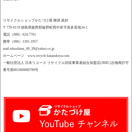
リサイクルショップかたづけ屋 柳原 政好
〒779-0119 徳島県板野郡板野町西中富字喜多居地34-1
電話（088）624-7761
携帯（090）1391-1957
mail tokushima_49_39@yahoo.co.jp
ホームページ www.recycle-katazukeya.com
一般社団法人 日本リユース リサイクル回収事業者組合加盟店(JRRC)古物商許可
番号第801060000799号