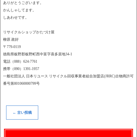
ありがとうございます。
かんしゃしてます。
しあわせです。
リサイクルショップかたづけ屋
柳原 政好
〒779-0119
徳島県板野郡板野町西中富字喜多居地34-1
電話（088）624-7761
携帯（090）1391-1957
一般社団法人 日本リユース リサイクル回収事業者組合加盟店(JRRC)古物商許可
番号第801060000799号
←
古い投稿