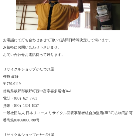
お電話にて打ち合わせさせて頂いて訪問日時等決定して伺います。
お気軽にお問い合わせ下さいませ。
お問い合わせお電話待って居ります。
リサイクルショップかたづけ屋
柳原 政好
〒779-0119
徳島県板野郡板野町西中富字喜多居地34-1
電話（088）624-7761
携帯（090）1391-1957
一般社団法人 日本リユース リサイクル回収事業者組合加盟店(JRRC)古物商許可
番号第801060000799号
リサイクルショップかたづけ屋