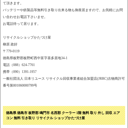
て頂きます。
バッテリーや鉄製品等無料引き取り出来る物も御座居ますので、お気軽にお問
い合わせお電話下さいませ。
お電話待って居ります。
リサイクルショップかたづけ屋
柳原 政好
〒779-0119
徳島県板野郡板野町西中富字喜多居地34-1
電話（088）624-7761
携帯（090）1391-1957
一般社団法人 日本リユース リサイクル回収事業者組合加盟店(JRRC)古物商許可
番号第801060000799号
徳島県 徳島市 板野郡 鳴門市 名西郡 クーラー 1階 無料 取り 外し 回収 エア
コン 無料 引き取り リサイクル ショップかたづけ屋