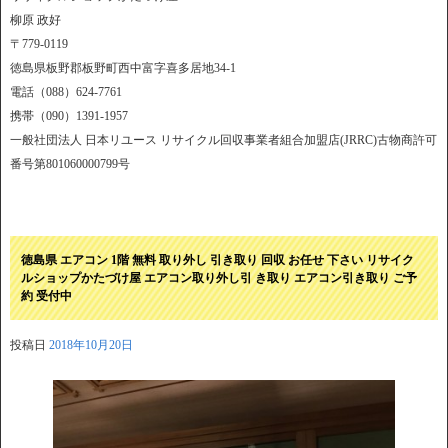
柳原 政好
〒779-0119
徳島県板野郡板野町西中富字喜多居地34-1
電話（088）624-7761
携帯（090）1391-1957
一般社団法人 日本リユース リサイクル回収事業者組合加盟店(JRRC)古物商許可
番号第801060000799号
徳島県 エアコン 1階 無料 取り外し 引き取り 回収 お任せ 下さい リサイク
ルショップかたづけ屋 エアコン取り外し引 き取り エアコン引き取り ご予
約 受付中
投稿日
2018年10月20日