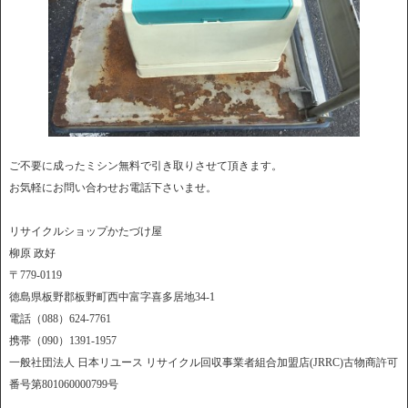
ご不要に成ったミシン無料で引き取りさせて頂きます。
お気軽にお問い合わせお電話下さいませ。
リサイクルショップかたづけ屋
柳原 政好
〒779-0119
徳島県板野郡板野町西中富字喜多居地34-1
電話（088）624-7761
携帯（090）1391-1957
一般社団法人 日本リユース リサイクル回収事業者組合加盟店(JRRC)古物商許可
番号第801060000799号