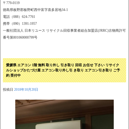
〒779-0119
徳島県板野郡板野町西中富字喜多居地34-1
電話（088）624-7761
携帯（090）1391-1957
一般社団法人 日本リユース リサイクル回収事業者組合加盟店(JRRC)古物商許可
番号第801060000799号
愛媛県 エアコン 1階 無料 取り外し 引き取り 回収 お任せ 下さい リサイク
ルショップかたづけ屋 エアコン取り外し引 き取り エアコン引き取り ご予
約 受付中
投稿日
2018年10月20日