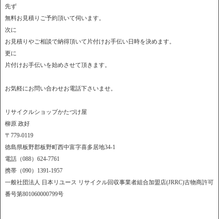
先ず
無料お見積りご予約頂いて伺います。
次に
お見積りやご相談で納得頂いて片付けお手伝い日時を決めます。
更に
片付けお手伝いを始めさせて頂きます。
お気軽にお問い合わせお電話下さいませ。
リサイクルショップかたづけ屋
柳原 政好
〒779-0119
徳島県板野郡板野町西中富字喜多居地34-1
電話（088）624-7761
携帯（090）1391-1957
一般社団法人 日本リユース リサイクル回収事業者組合加盟店(JRRC)古物商許可
番号第801060000799号