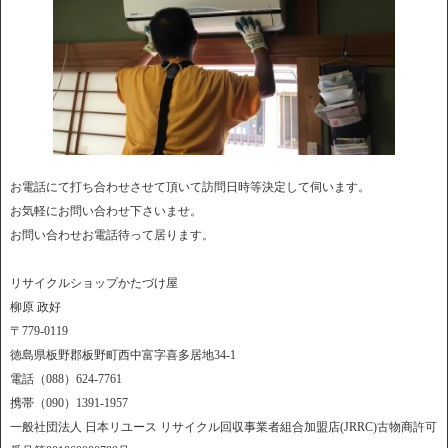
お電話にて打ち合わせさせて頂いて訪問日時等決定して伺います。
お気軽にお問い合わせ下さいませ。
お問い合わせお電話待って居ります。
リサイクルショップかたづけ屋
柳原 政好
〒779-0119
徳島県板野郡板野町西中富字喜多居地34-1
電話（088）624-7761
携帯（090）1391-1957
一般社団法人 日本リユース リサイクル回収事業者組合加盟店(JRRC)古物商許可