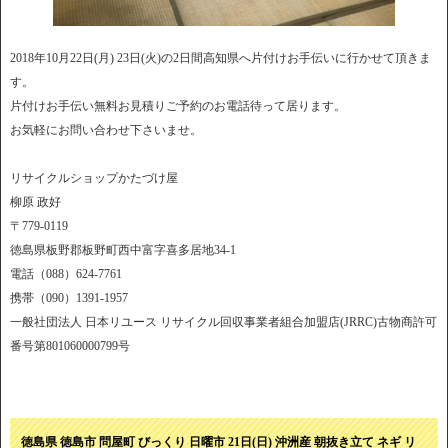
2018年10月22日(月) 23日(火)の2日間高知県へ片付けお手伝いに行かせて頂きま
す。
片付けお手伝い無料お見積りご予約のお電話待って居ります。
お気軽にお問い合わせ下さいませ。
リサイクルショップかたづけ屋
柳原 政好
〒779-0119
徳島県板野郡板野町西中富字喜多居地34-1
電話（088）624-7761
携帯（090）1391-1957
一般社団法人 日本リユース リサイクル回収事業者組合加盟店(JRRC)古物商許可
番号第801060000799号
徳島県 徳島市 問屋町 びっくり 日曜市 21日(日) 沖洲産 朝抜き立て ネギ リ