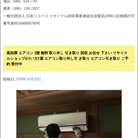
電話（088）624-7761
携帯（090）1391-1957
一般社団法人 日本リユース リサイクル回収事業者組合加盟店(JRRC)古物商許可
番号第801060000799号
高知県 エアコン 1階 無料 取り外し 引き取り 回収 お任せ 下さい リサイク
ルショップかたづけ屋 エアコン取り外し引 き取り エアコン引き取り ご予
約 受付中
投稿日
2018年10月20日