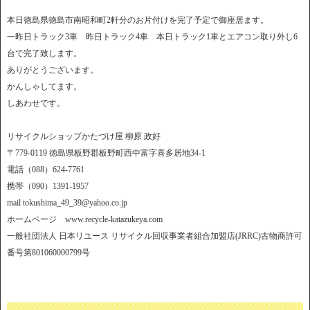
本日徳島県徳島市南昭和町2軒分のお片付けを完了予定で御座居ます。
一昨日トラック3車 昨日トラック4車 本日トラック1車とエアコン取り外し6
台で完了致します。
ありがとうございます。
かんしゃしてます。
しあわせです。
リサイクルショップかたづけ屋 柳原 政好
〒779-0119 徳島県板野郡板野町西中富字喜多居地34-1
電話（088）624-7761
携帯（090）1391-1957
mail tokushima_49_39@yahoo.co.jp
ホームページ www.recycle-katazukeya.com
一般社団法人 日本リユース リサイクル回収事業者組合加盟店(JRRC)古物商許可
番号第801060000799号