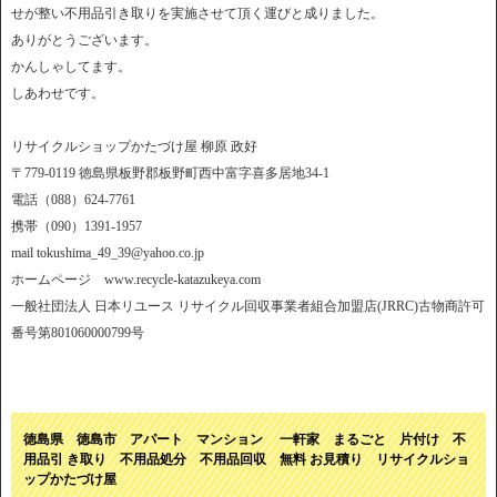
せが整い不用品引き取りを実施させて頂く運びと成りました。
ありがとうございます。
かんしゃしてます。
しあわせです。
リサイクルショップかたづけ屋 柳原 政好
〒779-0119 徳島県板野郡板野町西中富字喜多居地34-1
電話（088）624-7761
携帯（090）1391-1957
mail tokushima_49_39@yahoo.co.jp
ホームページ www.recycle-katazukeya.com
一般社団法人 日本リユース リサイクル回収事業者組合加盟店(JRRC)古物商許可
番号第801060000799号
徳島県 徳島市 アパート マンション 一軒家 まるごと 片付け 不
用品引 き取り 不用品処分 不用品回収 無料 お見積り リサイクルショ
ップかたづけ屋