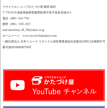
リサイクルショップかたづけ屋 柳原 政好
〒779-0119 徳島県板野郡板野町西中富字喜多居地34-1
電話（088）624-7761
携帯（090）1391-1957
mail tokushima_49_39@yahoo.co.jp
ホームページ www.recycle-katazukeya.com
一般社団法人 日本リユース リサイクル回収事業者組合加盟店(JRRC)古物商許可
番号第801060000799号