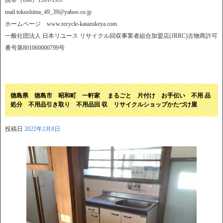
携帯（090）1391-1957
mail tokushima_49_39@yahoo.co.jp
ホームページ www.recycle-katazukeya.com
一般社団法人 日本リユース リサイクル回収事業者組合加盟店(JRRC)古物商許可
番号第801060000799号
徳島県 徳島市 昭和町 一軒家 まるごと 片付け お手伝い 不用 品
処分 不用品引き取り 不用品回 収 リサイクルショップかたづけ屋
投稿日
2022年2月8日