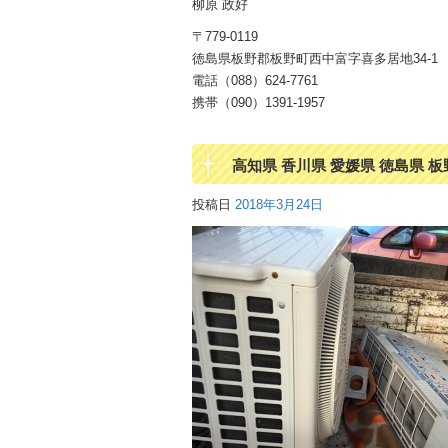
柳原 政好
〒779-0119
徳島県板野郡板野町西中富字喜多居地34-1
電話（088）624-7761
携帯（090）1391-1957
高知県 香川県 愛媛県 徳島県 
投稿日
2018年3月24日
ン無 料回収 2013年以降で使