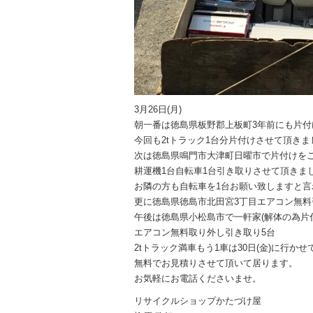
3月26日(月)
朝一番は徳島県板野郡上板町3年前にも片
今回も2tトラック1台分片付けさせて頂きま
次は徳島県鳴門市大津町日曜市で片付けを
耕運機1台自転車1台引き取りさせて頂きま
お隣の方も自転車を1台お願い致しますと
更に徳島県徳島市北田宮3丁目エアコン無
午後は徳島県小松島市で一軒家(解体の為片
エアコン無料取り外し引き取り5台
2tトラック満車もう1車は30日(金)に行か
無料でお見積りさせて頂いて居ります。
お気軽にお電話くださいませ。
リサイクルショップかたづけ屋