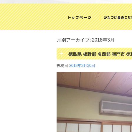
月別アーカイブ:
2018年3月
徳島県 板野郡 名西郡 鳴門市 徳
投稿日
2018年3月30日
用品 回収 一軒家 まるごと 片 