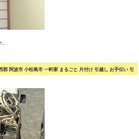
た。
西郡 阿波市 小松島市 一軒家 まるごと 片付け 引越し お手伝い 引
コン無料取り外し引き取り エアコン無料回収