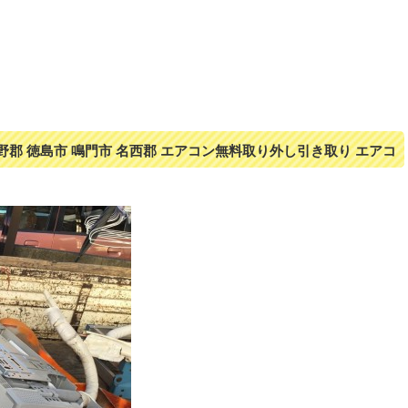
板野郡 徳島市 鳴門市 名西郡 エアコン無料取り外し引き取り エアコ
える家電製品無料回収