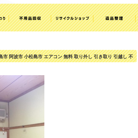
島市 阿波市 小松島市 エアコン 無料 取り外し 引き取り 引越し 不
付け お見積り