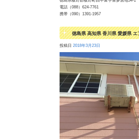
徳島県板野郡板野町西中富字喜多居地34-1
電話（088）624-7761
携帯（090）1391-1957
徳島県 高知県 香川県 愛媛県 
投稿日
2018年3月23日
る家電製品無料回収