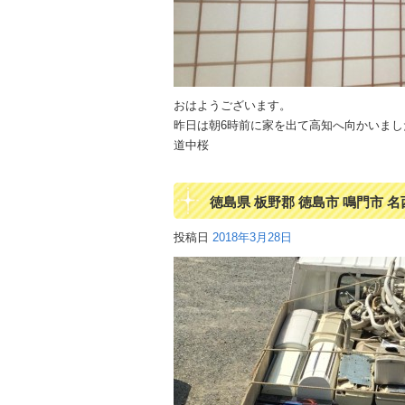
おはようございます。
昨日は朝6時前に家を出て高知へ向かいまし
道中桜
徳島県 板野郡 徳島市 鳴門市 名
投稿日
2018年3月28日
越し時 不用品 引き取り エア