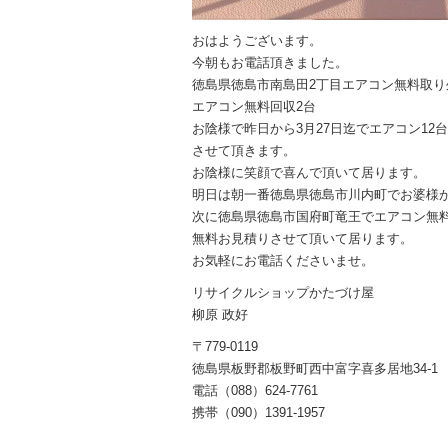
おはようございます。
今朝もお電話頂きました。
徳島県徳島市南島田2丁目エアコン無料取り
エアコン無料回収2台
お陰様で昨日から3月27日迄でエアコン12
させて頂きます。
お陰様に笑顔で喜んで頂いて居ります。
明日は朝一番徳島県徳島市川内町でお婆様
次に徳島県徳島市国府町竜王でエアコン無
無料お見積りさせて頂いて居ります。
お気軽にお電話くださいませ。
リサイクルショップかたづけ屋
柳原 政好
〒779-0119
徳島県板野郡板野町西中富字喜多居地34-1
電話（088）624-7761
携帯（090）1391-1957