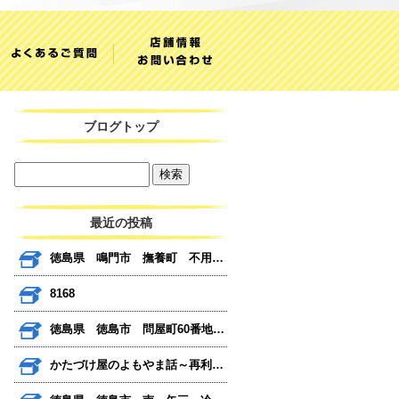
ブログトップ
最近の投稿
徳島県 鳴門市 撫養町 不用品 バイク 引き取り
8168
徳島県 徳島市 問屋町60番地 びっくり日曜市
かたづけ屋のよもやま話～再利用だけではない～