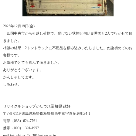
2025年12月19日(金)
四国中央市から引越し荷物で、動けない状態と伺い妻秀美と2人で行かせて頂
きました。
相談の結果 2トントラックに不用品を積み込みいたしました。勿論初めてのお
客様です。
お陰様でとても喜んで頂きました。
ありがとうございます。
かんしゃしてます。
しあわせ。
リサイクルショップかたづけ屋 柳原 政好
〒779-0119 徳島県板野郡板野町西中富字喜多居地34-1
電話（088）624-7761
携帯（090）1391-1957
mail tokushima_49_39@yahoo.co.jp