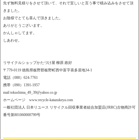
先ず無料見積りをさせて頂いて、それで宜しいと言う事で積み込みをさせて頂
きました。
お陰様でとても喜んで頂きました。
ありがとうございます。
かんしゃしてます。
しあわせ。
リサイクルショップかたづけ屋 柳原 政好
〒779-0119 徳島県板野郡板野町西中富字喜多居地34-1
電話（088）624-7761
携帯（090）1391-1957
mail tokushima_49_39@yahoo.co.jp
ホームページ www.recycle-katazukeya.com
一般社団法人 日本リユース リサイクル回収事業者組合加盟店(JRRC)古物商許可
番号第801060000799号