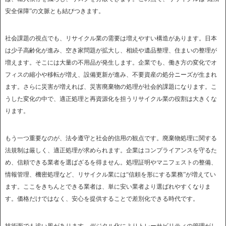
安全保障”の文脈とも結びつきます。
社会課題の視点でも、リサイクル業の需要は増えやすい構造があります。日本
は少子高齢化が進み、空き家問題が拡大し、相続や遺品整理、住まいの整理が
増えます。そこには大量の不用品が発生します。企業でも、働き方の変化でオ
フィスの縮小や移転が増え、設備更新が進み、不要資産の処分ニーズが生まれ
ます。さらに災害が増えれば、災害廃棄物の処理が社会的課題になります。こ
うした変化の中で、適正処理と再資源化を担うリサイクル業の役割は大きくな
ります。
もう一つ重要なのが、法令遵守と社会的信用の観点です。廃棄物処理に関する
法規制は厳しく、適正処理が求められます。企業はコンプライアンスを守るた
め、信頼できる業者を選ばざるを得ません。処理証明やマニフェストの整備、
情報管理、機密処理など、リサイクル業には“信頼を形にする業務”が増えてい
ます。ここをきちんとできる業者は、単に安い業者より選ばれやすくなりま
す。価格だけではなく、安心を提供することで差別化できる時代です。
技術面でも追い風があります。デジタル化によりトレーサビリティの管理がし