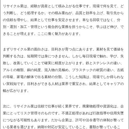
リサイクル業は、経験が資産として積み上がる仕事です。現場で何を見て、ど
う判断し、どう処理するか。その積み重ねが、品質と効率を上げ、取引先から
の信頼を増やし、結果として仕事を安定させます。単なる回収ではなく、分
別・選別・加工・管理という複合的な業務を担うからこそ、学ぶほど伸び、で
きることが増えます。ここに働く魅力があります。
まずリサイクル業の面白さは、目利きが育つ点にあります。素材を見て価値を
判断する力は、短期間では身につきません。しかし毎日現場で触れ、学び、失
敗し、改善していくことで確実に精度が上がります。鉄とステンレスの違い、
アルミの種類、銅の純度、混入物の見極め。プラスチックの材質の違い、古紙
の等級、家電の解体で出る素材の分類。こうした知識は、現場でしか得られな
い実戦知です。目利きができる人材は業界で重宝され、結果としてキャリアの
幅が広がります。
次に、リサイクル業は信頼で仕事が続く業界です。廃棄物処理や資源化は、企
業にとってリスク管理そのものです。不適正処理があれば行政指導や信用失墜
につながる可能性もあります。だから企業は、許可や法令遵守の体制が整って
いる業者を選びます。納期や対応が安定していること、書類が整っているこ