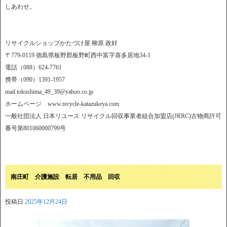
しあわせ。
リサイクルショップかたづけ屋 柳原 政好
〒779-0119 徳島県板野郡板野町西中富字喜多居地34-1
電話（088）624-7761
携帯（090）1391-1957
mail tokushima_49_39@yahoo.co.jp
ホームページ www.recycle-katazukeya.com
一般社団法人 日本リユース リサイクル回収事業者組合加盟店(JRRC)古物商許可
番号第801060000799号
南庄町 介護施設 転居 不用品 回収
投稿日
2025年12月24日