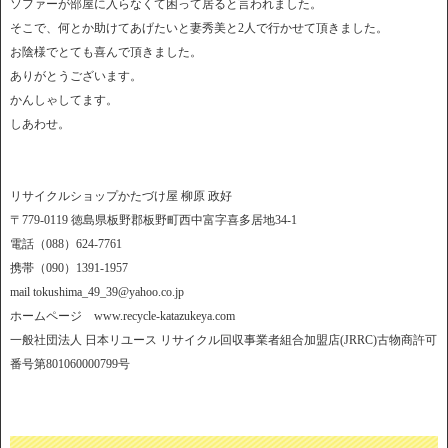
ソファーが部屋に入らなくて困って居ると言われました。
そこで、何とか助けてあげたいと妻秀美と2人で行かせて頂きました。
お陰様でとても喜んで頂きました。
ありがとうございます。
かんしゃしてます。
しあわせ。
リサイクルショップかたづけ屋 柳原 政好
〒779-0119 徳島県板野郡板野町西中富字喜多居地34-1
電話（088）624-7761
携帯（090）1391-1957
mail tokushima_49_39@yahoo.co.jp
ホームページ www.recycle-katazukeya.com
一般社団法人 日本リユース リサイクル回収事業者組合加盟店(JRRC)古物商許可
番号第801060000799号