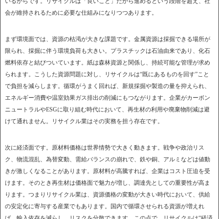
いるからです。リサイクルは「良いこと」だから進めるという段階を超え、社
会が維持されるために必要な仕組みになりつつあります。
まず環境面では、資源の枯渇が大きな課題です。金属資源は採掘できる場所が
限られ、採掘に伴う環境負荷も大きい。プラスチックは石油由来であり、化石
燃料依存と結びついています。紙は森林資源と関係し、持続可能な管理が求め
られます。こうした資源問題に対し、リサイクルは“既にあるものを回す”こと
で負担を減らします。循環がうまく回れば、新規採掘や製造の量を抑えられ、
エネルギー消費や温室効果ガス排出の削減にもつながります。企業がカーボン
ニュートラルやESGに取り組む時代において、再生材の利用や廃棄物削減は避
けて通れません。リサイクル業はその実務を担う存在です。
次に経済面です。原材料価格は世界情勢で大きく動きます。戦争や政治リス
ク、物流混乱、為替変動、需給バランスの崩れで、鉄や銅、アルミなどは値動
きが激しくなることがあります。原材料が高騰すれば、企業はコスト圧迫を受
けます。そのとき再生材は価格面で魅力が増し、調達先としての重要性が高ま
ります。つまりリサイクル業は、資源価格の変動が大きい時代において、供給
の安定化に寄与する産業でもあります。国内で循環させられる資源が増えれ
ば、輸入依存を減らし、リスクを分散できます。この点で、リサイクルは“経済