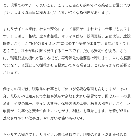
と、現場でのマナーが良いこと。こうした当たり前を守れる業者ほど選ばれや
すい。つまり真面目に積み上げた会社が強くなる構造があります。
またリサイクル業は、社会の変化によって需要が生まれやすい仕事でもありま
す。引っ越し、相続、空き家整理、オフィス移転、設備更新、店舗改装、建設
解体。こうした“変化のタイミング”には必ず不要物が出ます。景気が良くても
悪くても、社会が動く限り発生するニーズです。だから安定性がある。さら
に、環境配慮の流れが強まるほど、再資源化の重要性は増します。単なる廃棄
ではなく、資源として循環させる提案ができる業者は、これからさらに必要と
されます。
働き方の面では、現場系の仕事として体力が必要な場面もありますが、その
分、段取りや仕組み化で負担を減らす余地も大きい業界です。回収ルートの最
適化、荷姿の統一、ラインの改善、保管方法の工夫、教育の標準化。こうした
改善が、効率化と安全性向上につながり、利益にも直結します。改善が成果に
反映されやすい仕事は、やりがいが強いものです。
キャリアの観点でも、リサイクル業は多様です。現場の分別・選別を極める