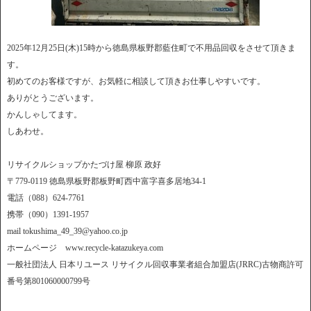
2025年12月25日(木)15時から徳島県板野郡藍住町で不用品回収をさせて頂きま
す。
初めてのお客様ですが、お気軽に相談して頂きお仕事しやすいです。
ありがとうございます。
かんしゃしてます。
しあわせ。
リサイクルショップかたづけ屋 柳原 政好
〒779-0119 徳島県板野郡板野町西中富字喜多居地34-1
電話（088）624-7761
携帯（090）1391-1957
mail tokushima_49_39@yahoo.co.jp
ホームページ www.recycle-katazukeya.com
一般社団法人 日本リユース リサイクル回収事業者組合加盟店(JRRC)古物商許可
番号第801060000799号