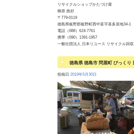
リサイクルショップかたづけ屋
柳原 政好
〒779-0119
徳島県板野郡板野町西中富字喜多居地34-1
電話（088）624-7761
携帯（090）1391-1957
一般社団法人 日本リユース リサイクル回収事業
徳島県 徳島市 問屋町 びっくり
投稿日
2019年5月30日