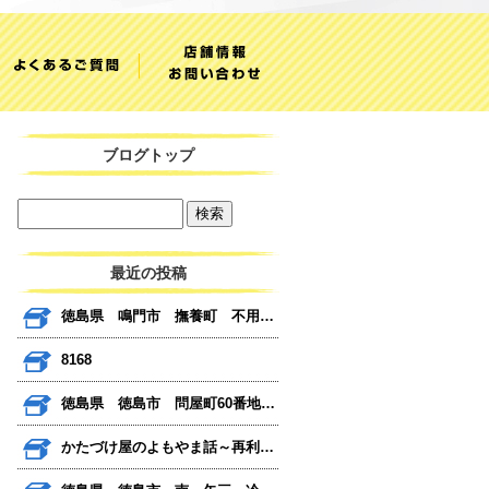
ブログトップ
最近の投稿
徳島県 鳴門市 撫養町 不用品 バイク 引き取り
8168
徳島県 徳島市 問屋町60番地 びっくり日曜市
かたづけ屋のよもやま話～再利用だけではない～