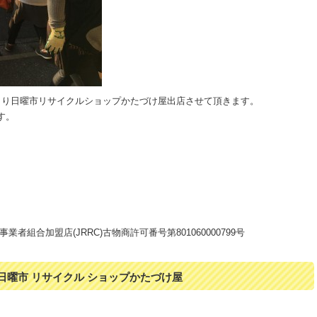
びっくり日曜市リサイクルショップかたづけ屋出店させて頂きます。
す。
者組合加盟店(JRRC)古物商許可番号第801060000799号
 日曜市 リサイクル ショップかたづけ屋