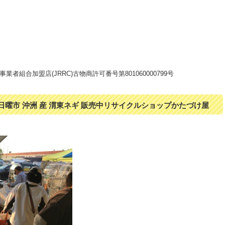
者組合加盟店(JRRC)古物商許可番号第801060000799号
 日曜市 沖洲 産 渭東ネギ 販売中リサイクルショップかたづけ屋