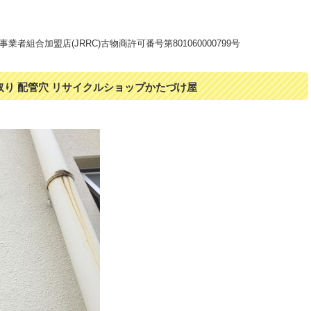
者組合加盟店(JRRC)古物商許可番号第801060000799号
き取り 配管穴 リサイクルショップかたづけ屋