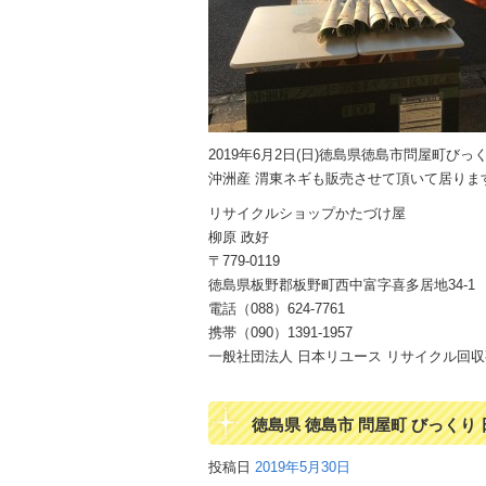
2019年6月2日(日)徳島県徳島市問屋町
沖洲産 渭東ネギも販売させて頂いて居りま
リサイクルショップかたづけ屋
柳原 政好
〒779-0119
徳島県板野郡板野町西中富字喜多居地34-1
電話（088）624-7761
携帯（090）1391-1957
一般社団法人 日本リユース リサイクル回収事業
徳島県 徳島市 問屋町 びっくり
投稿日
2019年5月30日