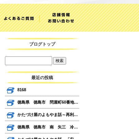
ブログトップ
最近の投稿
8168
徳島県 徳島市 問屋町60番地 びっくり日曜市
かたづけ屋のよもやま話～再利用だけではない～
徳島県 徳島市 南 矢三 冷蔵庫 テレビ