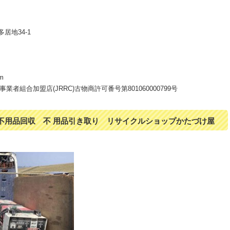
居地34-1
m
者組合加盟店(JRRC)古物商許可番号第801060000799号
不用品回収 不 用品引き取り リサイクルショップかたづけ屋