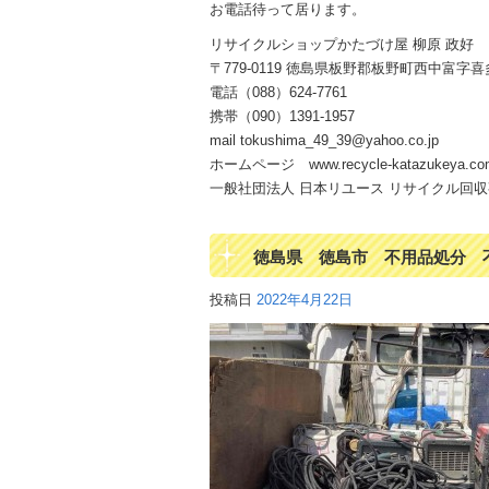
お電話待って居ります。
リサイクルショップかたづけ屋 柳原 政好
〒779-0119 徳島県板野郡板野町西中富字喜多
電話（088）624-7761
携帯（090）1391-1957
mail tokushima_49_39@yahoo.co.jp
ホームページ www.recycle-katazukeya.co
一般社団法人 日本リユース リサイクル回収事業
徳島県 徳島市 不用品処分 
投稿日
2022年4月22日