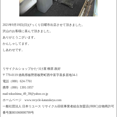
2021年9月19日(日)びっくり日曜市出店させて頂きました。
沢山のお客様に喜んで頂きました。
ありがとうございます。
かんしゃしてます。
しあわせです。
リサイクルショップかたづけ屋 柳原 政好
〒779-0119 徳島県板野郡板野町西中富字喜多居地34-1
電話（088）624-7761
携帯（090）1391-1957
mail tokushima_49_39@yahoo.co.jp
ホームページ www.recycle-katazukeya.com
一般社団法人 日本リユース リサイクル回収事業者組合加盟店(JRRC)古物商許可
番号第801060000799号