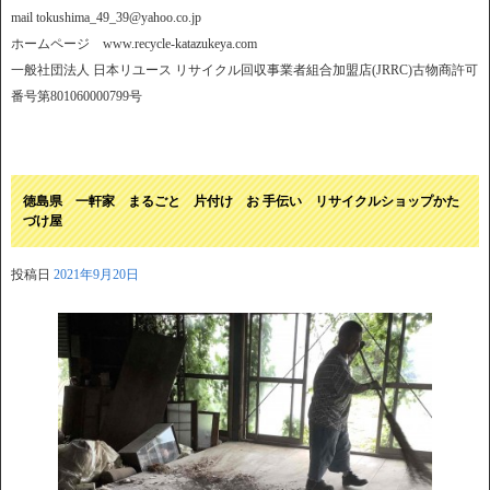
mail tokushima_49_39@yahoo.co.jp
ホームページ www.recycle-katazukeya.com
一般社団法人 日本リユース リサイクル回収事業者組合加盟店(JRRC)古物商許可
番号第801060000799号
徳島県 一軒家 まるごと 片付け お 手伝い リサイクルショップかた
づけ屋
投稿日
2021年9月20日