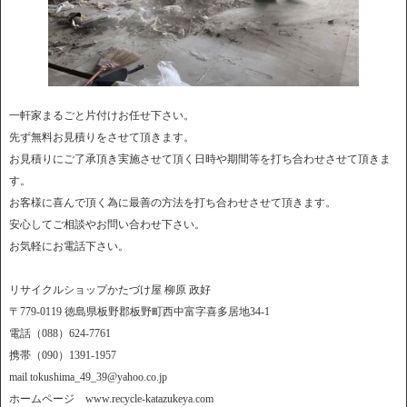
一軒家まるごと片付けお任せ下さい。
先ず無料お見積りをさせて頂きます。
お見積りにご了承頂き実施させて頂く日時や期間等を打ち合わせさせて頂きま
す。
お客様に喜んで頂く為に最善の方法を打ち合わせさせて頂きます。
安心してご相談やお問い合わせ下さい。
お気軽にお電話下さい。
リサイクルショップかたづけ屋 柳原 政好
〒779-0119 徳島県板野郡板野町西中富字喜多居地34-1
電話（088）624-7761
携帯（090）1391-1957
mail tokushima_49_39@yahoo.co.jp
ホームページ www.recycle-katazukeya.com