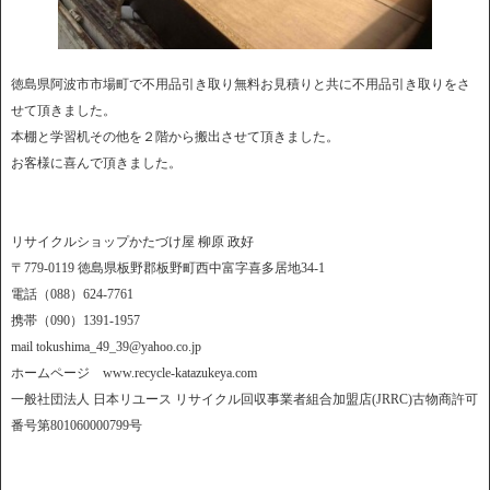
徳島県阿波市市場町で不用品引き取り無料お見積りと共に不用品引き取りをさ
せて頂きました。
本棚と学習机その他を２階から搬出させて頂きました。
お客様に喜んで頂きました。
リサイクルショップかたづけ屋 柳原 政好
〒779-0119 徳島県板野郡板野町西中富字喜多居地34-1
電話（088）624-7761
携帯（090）1391-1957
mail tokushima_49_39@yahoo.co.jp
ホームページ www.recycle-katazukeya.com
一般社団法人 日本リユース リサイクル回収事業者組合加盟店(JRRC)古物商許可
番号第801060000799号