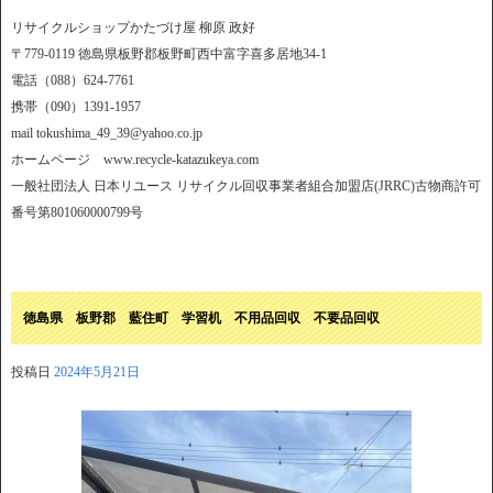
リサイクルショップかたづけ屋 柳原 政好
〒779-0119 徳島県板野郡板野町西中富字喜多居地34-1
電話（088）624-7761
携帯（090）1391-1957
mail tokushima_49_39@yahoo.co.jp
ホームページ www.recycle-katazukeya.com
一般社団法人 日本リユース リサイクル回収事業者組合加盟店(JRRC)古物商許可
番号第801060000799号
徳島県 板野郡 藍住町 学習机 不用品回収 不要品回収
投稿日
2024年5月21日