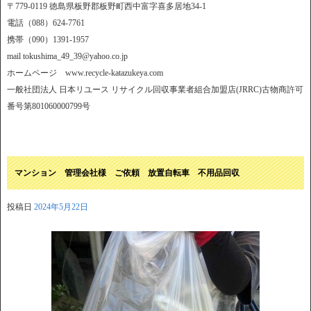
〒779-0119 徳島県板野郡板野町西中富字喜多居地34-1
電話（088）624-7761
携帯（090）1391-1957
mail tokushima_49_39@yahoo.co.jp
ホームページ www.recycle-katazukeya.com
一般社団法人 日本リユース リサイクル回収事業者組合加盟店(JRRC)古物商許可
番号第801060000799号
マンション 管理会社様 ご依頼 放置自転車 不用品回収
投稿日
2024年5月22日