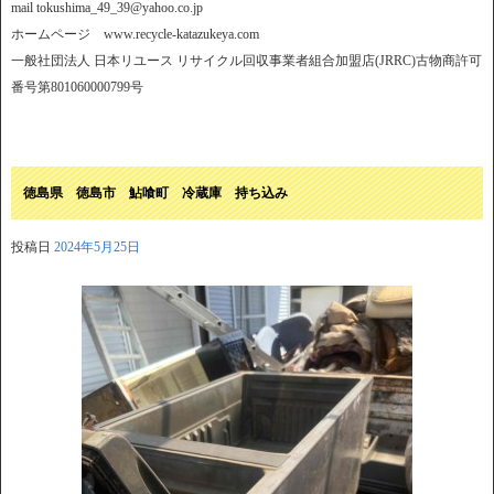
mail tokushima_49_39@yahoo.co.jp
ホームページ www.recycle-katazukeya.com
一般社団法人 日本リユース リサイクル回収事業者組合加盟店(JRRC)古物商許可
番号第801060000799号
徳島県 徳島市 鮎喰町 冷蔵庫 持ち込み
投稿日
2024年5月25日