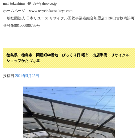
mail tokushima_49_39@yahoo.co.jp
ホームページ www.recycle-katazukeya.com
一般社団法人 日本リユース リサイクル回収事業者組合加盟店(JRRC)古物商許可
番号第801060000799号
徳島県 徳島市 問屋町60番地 びっくり日 曜市 出店準備 リサイクル
ショップかたづけ屋
投稿日
2024年5月25日