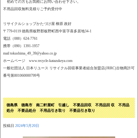
初めての方もお気軽にお問い合わせ下さい。
不用品回収無料見積りご予約受付中
リサイクルショップかたづけ屋 柳原 政好
〒779-0119 徳島県板野郡板野町西中富字喜多居地34-1
電話（088）624-7761
携帯（090）1391-1957
mail tokushima_49_39@yahoo.co.jp
ホームページ www.recycle-katazukeya.com
一般社団法人 日本リユース リサイクル回収事業者組合加盟店(JRRC)古物商許可
番号第801060000799号
徳島県 徳島市 南二軒屋町 引越し 不要品回収 不用品回 収 不用品
処分 不要品処分 不用品引き取り 不要品引き取り
投稿日
2024年5月20日