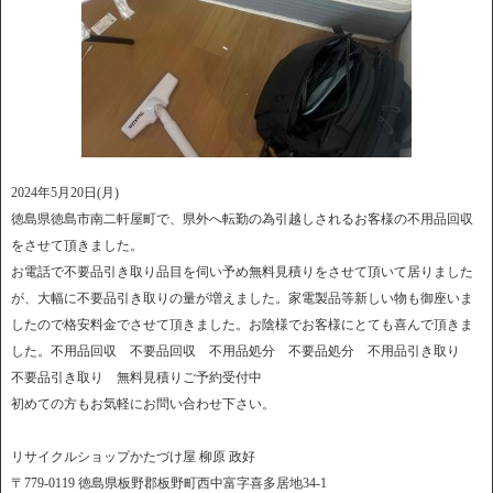
2024年5月20日(月)
徳島県徳島市南二軒屋町で、県外へ転勤の為引越しされるお客様の不用品回収
をさせて頂きました。
お電話で不要品引き取り品目を伺い予め無料見積りをさせて頂いて居りました
が、大幅に不要品引き取りの量が増えました。家電製品等新しい物も御座いま
したので格安料金でさせて頂きました。お陰様でお客様にとても喜んで頂きま
した。不用品回収 不要品回収 不用品処分 不要品処分 不用品引き取り
不要品引き取り 無料見積りご予約受付中
初めての方もお気軽にお問い合わせ下さい。
リサイクルショップかたづけ屋 柳原 政好
〒779-0119 徳島県板野郡板野町西中富字喜多居地34-1