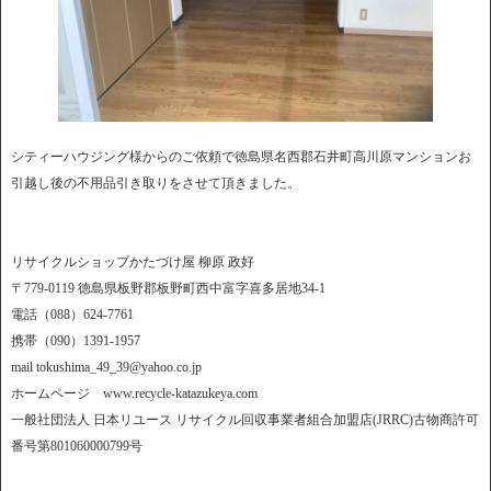
シティーハウジング様からのご依頼で徳島県名西郡石井町高川原マンションお
引越し後の不用品引き取りをさせて頂きました。
リサイクルショップかたづけ屋 柳原 政好
〒779-0119 徳島県板野郡板野町西中富字喜多居地34-1
電話（088）624-7761
携帯（090）1391-1957
mail tokushima_49_39@yahoo.co.jp
ホームページ www.recycle-katazukeya.com
一般社団法人 日本リユース リサイクル回収事業者組合加盟店(JRRC)古物商許可
番号第801060000799号