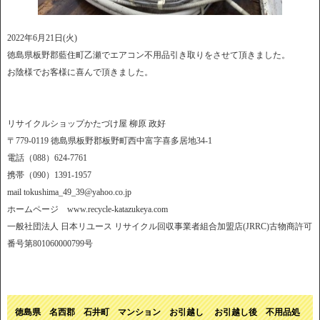
2022年6月21日(火)
徳島県板野郡藍住町乙瀬でエアコン不用品引き取りをさせて頂きました。
お陰様でお客様に喜んで頂きました。
リサイクルショップかたづけ屋 柳原 政好
〒779-0119 徳島県板野郡板野町西中富字喜多居地34-1
電話（088）624-7761
携帯（090）1391-1957
mail tokushima_49_39@yahoo.co.jp
ホームページ www.recycle-katazukeya.com
一般社団法人 日本リユース リサイクル回収事業者組合加盟店(JRRC)古物商許可
番号第801060000799号
徳島県 名西郡 石井町 マンション お引越し お引越し後 不用品処