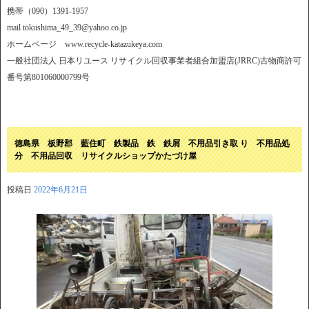
携帯（090）1391-1957
mail tokushima_49_39@yahoo.co.jp
ホームページ www.recycle-katazukeya.com
一般社団法人 日本リユース リサイクル回収事業者組合加盟店(JRRC)古物商許可
番号第801060000799号
徳島県 板野郡 藍住町 鉄製品 鉄 鉄屑 不用品引き取 り 不用品処
分 不用品回収 リサイクルショップかたづけ屋
投稿日
2022年6月21日