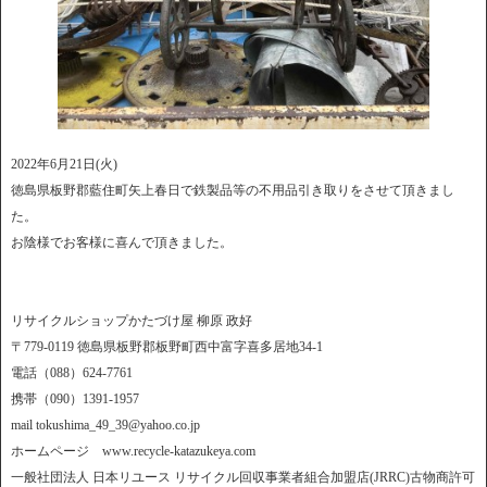
2022年6月21日(火)
徳島県板野郡藍住町矢上春日で鉄製品等の不用品引き取りをさせて頂きまし
た。
お陰様でお客様に喜んで頂きました。
リサイクルショップかたづけ屋 柳原 政好
〒779-0119 徳島県板野郡板野町西中富字喜多居地34-1
電話（088）624-7761
携帯（090）1391-1957
mail tokushima_49_39@yahoo.co.jp
ホームページ www.recycle-katazukeya.com
一般社団法人 日本リユース リサイクル回収事業者組合加盟店(JRRC)古物商許可