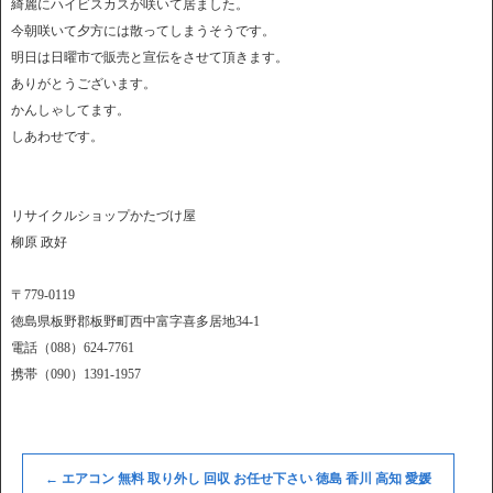
綺麗にハイビスカスが咲いて居ました。
今朝咲いて夕方には散ってしまうそうです。
明日は日曜市で販売と宣伝をさせて頂きます。
ありがとうございます。
かんしゃしてます。
しあわせです。
リサイクルショップかたづけ屋
柳原 政好
〒779-0119
徳島県板野郡板野町西中富字喜多居地34-1
電話（088）624-7761
携帯（090）1391-1957
←
エアコン 無料 取り外し 回収 お任せ下さい 徳島 香川 高知 愛媛