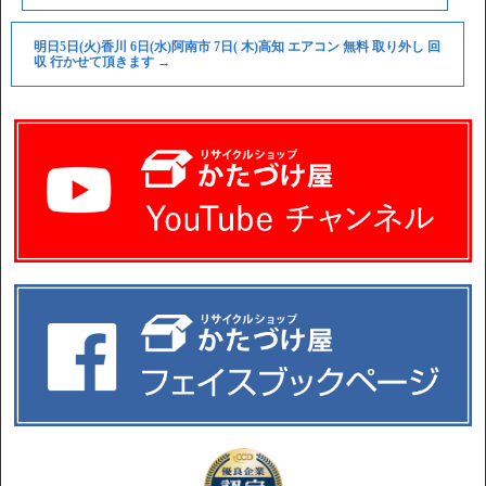
明日5日(火)香川 6日(水)阿南市 7日( 木)高知 エアコン 無料 取り外し 回
収 行かせて頂きます
→