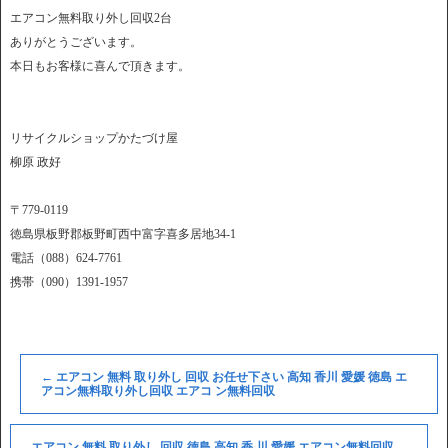
エアコン無料取り外し回収2台
ありがとうございます。
本日もお客様に喜んで頂きます。
リサイクルショップかたづけ屋
柳原 政好
〒779-0119
徳島県板野郡板野町西中富字喜多居地34-1
電話（088）624-7761
携帯（090）1391-1957
←
エアコン 無料 取り外し 回収 お任せ下さい 高知 香川 愛媛 徳島 エ
アコン無料取り外し回収 エアコ ン無料回収
エアコン 無料 取り外し 回収 徳島 高知 香 川 愛媛 エアコン無料回収