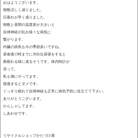
おはようございます。
朝晩涼しく成りました。
日暮れが早く成りました。
朝晩と昼間の温度差が大きいと
自律神経が乱れ様々な病気に
繋がります。
内臓の病気も今の季節多いですね。
昼食後15時までに30分位昼寝をすると
夜眠れる様に成るそうです。体内時計が
戻って。
私も偶にやってます。
寝過ぎるとダメです。
ぐっすり眠れて自律神経も正常に病気予防に役立てて下さい。
ありがとうございます。
かんしゃしてます。
しあわせです。
リサイクルショップかたづけ屋