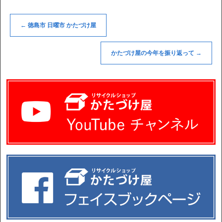
←
徳島市 日曜市 かたづけ屋
かたづけ屋の今年を振り返って
→