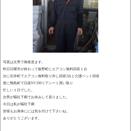
写真は次男で御座居ます。
昨日日曜市が終わって板野町にエアコン無料回収１台
次に石井町でエアコン無料取り外し回収3台と介護ベット回収
更に鴨島町で日産NV200リアシート買い取り
忙しい１日でした。
次男が嘔吐下痢でお休みして居りました。
今日は私が嘔吐下痢
皆様もお身体にには気を付けて下さいね。
ありがとうございます。