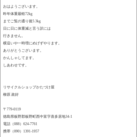
おはようございます。
昨年体重最軽72kg
までご覧の通り後5.3kg
日に日に体重減と言う訳には
行きません。
横這いや一時増にめげずやります。
ありがとうございます。
かんしゃしてます。
しあわせです。
リサイクルショップかたづけ屋
柳原 政好
〒779-0119
徳島県板野郡板野町西中富字喜多居地34-1
電話（088）624-7761
携帯（090）1391-1957