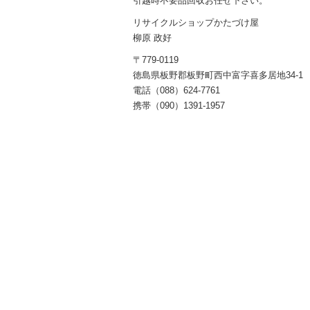
引越時不要品回収お任せ下さい。
リサイクルショップかたづけ屋
柳原 政好
〒779-0119
徳島県板野郡板野町西中富字喜多居地34-1
電話（088）624-7761
携帯（090）1391-1957