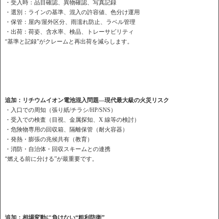
・受入時：品目確認、異物確認、写真記録
・選別：ラインの基準、混入の許容値、色分け運用
・保管：屋内/屋外区分、雨濡れ防止、ラベル管理
・出荷：荷姿、含水率、検品、トレーサビリティ
“基準と記録”がクレームと再出荷を減らします。
追加：リチウムイオン電池混入問題—現代最大級の火災リスク
・入口での周知（張り紙/チラシ/HP/SNS）
・受入での検査（目視、金属探知、X 線等の検討）
・危険物専用の回収箱、隔離保管（耐火容器）
・発熱・膨張の兆候共有（教育）
・消防・自治体・回収スキームとの連携
“燃える前に分ける”が最重要です。
追加：相場変動に負けない“粗利防衛”