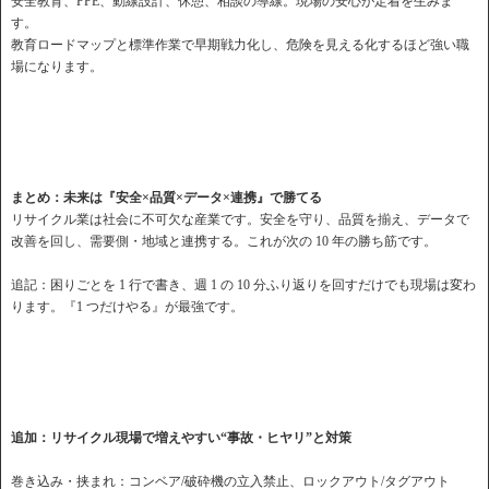
安全教育、PPE、動線設計、休憩、相談の導線。現場の安心が定着を生みま
す。
教育ロードマップと標準作業で早期戦力化し、危険を見える化するほど強い職
場になります。
まとめ：未来は『安全×品質×データ×連携』で勝てる
リサイクル業は社会に不可欠な産業です。安全を守り、品質を揃え、データで
改善を回し、需要側・地域と連携する。これが次の 10 年の勝ち筋です。
追記：困りごとを 1 行で書き、週 1 の 10 分ふり返りを回すだけでも現場は変わ
ります。『1 つだけやる』が最強です。
追加：リサイクル現場で増えやすい“事故・ヒヤリ”と対策
巻き込み・挟まれ：コンベア/破砕機の立入禁止、ロックアウト/タグアウト