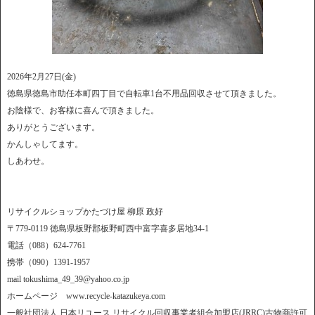
2026年2月27日(金)
徳島県徳島市助任本町四丁目で自転車1台不用品回収させて頂きました。
お陰様で、お客様に喜んで頂きました。
ありがとうございます。
かんしゃしてます。
しあわせ。
リサイクルショップかたづけ屋 柳原 政好
〒779-0119 徳島県板野郡板野町西中富字喜多居地34-1
電話（088）624-7761
携帯（090）1391-1957
mail tokushima_49_39@yahoo.co.jp
ホームページ www.recycle-katazukeya.com
一般社団法人 日本リユース リサイクル回収事業者組合加盟店(JRRC)古物商許可