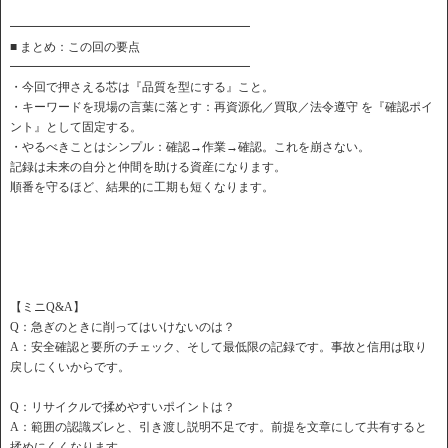
━━━━━━━━━━━━━━━━━━━━
■ まとめ：この回の要点
━━━━━━━━━━━━━━━━━━━━
・今回で押さえる芯は『品質を型にする』こと。
・キーワードを現場の言葉に落とす：再資源化／買取／法令遵守 を『確認ポイ
ント』として固定する。
・やるべきことはシンプル：確認→作業→確認。これを崩さない。
記録は未来の自分と仲間を助ける資産になります。
順番を守るほど、結果的に工期も短くなります。
【ミニQ&A】
Q：急ぎのときに削ってはいけないのは？
A：安全確認と要所のチェック、そして最低限の記録です。事故と信用は取り
戻しにくいからです。
Q：リサイクルで揉めやすいポイントは？
A：範囲の認識ズレと、引き渡し説明不足です。前提を文章にして共有すると
揉めにくくなります。