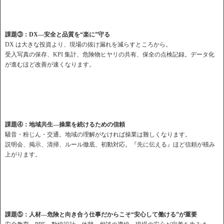
課題③：DX—安全と品質を“楽に”守る
DX は大きな投資より、現場の抜け漏れを減らすところから。
受入写真の保存、KPI 集計、危険物ヒヤリの共有、保全の点検記録。データ化
が進むほど改善が速くなります。
課題④：地域共生—操業を続けるための信頼
騒音・粉じん・交通。地域の理解がなければ操業は難しくなります。
説明会、掲示、清掃、ルール徹底、初動対応。『先に伝える』ほど信頼が積み
上がります。
課題⑤：人材—危険と向き合う仕事だからこそ“安心して働ける”が重要