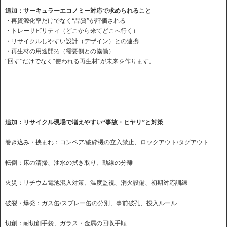
追加：サーキュラーエコノミー対応で求められること
・再資源化率だけでなく“品質”が評価される
・トレーサビリティ（どこから来てどこへ行く）
・リサイクルしやすい設計（デザイン）との連携
・再生材の用途開拓（需要側との協働）
“回す”だけでなく“使われる再生材”が未来を作ります。
追加：リサイクル現場で増えやすい“事故・ヒヤリ”と対策
巻き込み・挟まれ：コンベア/破砕機の立入禁止、ロックアウト/タグアウト
転倒：床の清掃、油水の拭き取り、動線の分離
火災：リチウム電池混入対策、温度監視、消火設備、初期対応訓練
破裂・爆発：ガス缶/スプレー缶の分別、事前破孔、投入ルール
切創：耐切創手袋、ガラス・金属の回収手順