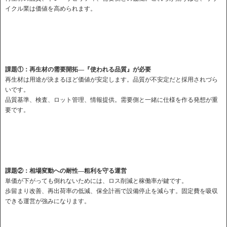
イクル業は価値を高められます。
課題①：再生材の需要開拓—『使われる品質』が必要
再生材は用途が決まるほど価値が安定します。品質が不安定だと採用されづら
いです。
品質基準、検査、ロット管理、情報提供。需要側と一緒に仕様を作る発想が重
要です。
課題②：相場変動への耐性—粗利を守る運営
単価が下がっても倒れないためには、ロス削減と稼働率が鍵です。
歩留まり改善、再出荷率の低減、保全計画で設備停止を減らす。固定費を吸収
できる運営が強みになります。