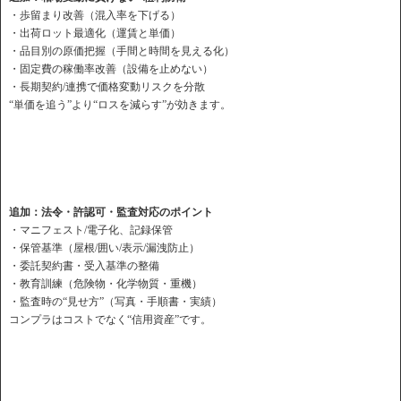
・歩留まり改善（混入率を下げる）
・出荷ロット最適化（運賃と単価）
・品目別の原価把握（手間と時間を見える化）
・固定費の稼働率改善（設備を止めない）
・長期契約/連携で価格変動リスクを分散
“単価を追う”より“ロスを減らす”が効きます。
追加：法令・許認可・監査対応のポイント
・マニフェスト/電子化、記録保管
・保管基準（屋根/囲い/表示/漏洩防止）
・委託契約書・受入基準の整備
・教育訓練（危険物・化学物質・重機）
・監査時の“見せ方”（写真・手順書・実績）
コンプラはコストでなく“信用資産”です。