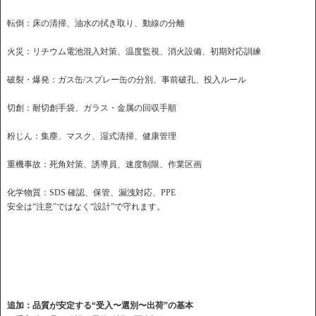
転倒：床の清掃、油水の拭き取り、動線の分離
火災：リチウム電池混入対策、温度監視、消火設備、初期対応訓練
破裂・爆発：ガス缶/スプレー缶の分別、事前破孔、投入ルール
切創：耐切創手袋、ガラス・金属の回収手順
粉じん：集塵、マスク、湿式清掃、健康管理
重機事故：死角対策、誘導員、速度制限、作業区画
化学物質：SDS 確認、保管、漏洩対応、PPE
安全は“注意”ではなく“設計”で守れます。
追加：品質が安定する“受入〜選別〜出荷”の基本