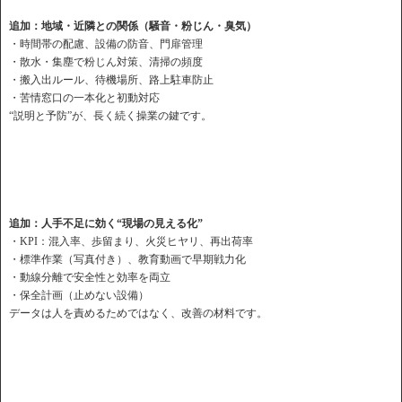
追加：地域・近隣との関係（騒音・粉じん・臭気）
・時間帯の配慮、設備の防音、門扉管理
・散水・集塵で粉じん対策、清掃の頻度
・搬入出ルール、待機場所、路上駐車防止
・苦情窓口の一本化と初動対応
“説明と予防”が、長く続く操業の鍵です。
追加：人手不足に効く“現場の見える化”
・KPI：混入率、歩留まり、火災ヒヤリ、再出荷率
・標準作業（写真付き）、教育動画で早期戦力化
・動線分離で安全性と効率を両立
・保全計画（止めない設備）
データは人を責めるためではなく、改善の材料です。