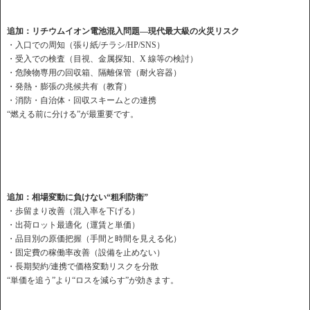
追加：リチウムイオン電池混入問題—現代最大級の火災リスク
・入口での周知（張り紙/チラシ/HP/SNS）
・受入での検査（目視、金属探知、X 線等の検討）
・危険物専用の回収箱、隔離保管（耐火容器）
・発熱・膨張の兆候共有（教育）
・消防・自治体・回収スキームとの連携
“燃える前に分ける”が最重要です。
追加：相場変動に負けない“粗利防衛”
・歩留まり改善（混入率を下げる）
・出荷ロット最適化（運賃と単価）
・品目別の原価把握（手間と時間を見える化）
・固定費の稼働率改善（設備を止めない）
・長期契約/連携で価格変動リスクを分散
“単価を追う”より“ロスを減らす”が効きます。