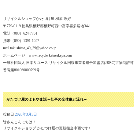
リサイクルショップかたづけ屋 柳原 政好
〒779-0119 徳島県板野郡板野町西中富字喜多居地34-1
電話（088）624-7761
携帯（090）1391-1957
mail tokushima_49_39@yahoo.co.jp
ホームページ www.recycle-katazukeya.com
一般社団法人 日本リユース リサイクル回収事業者組合加盟店(JRRC)古物商許可
番号第801060000799号
かたづけ屋のよもやま話～仕事の全体像と流れ～
投稿日
2026年3月3日
皆さんこんにちは！
リサイクルショップ かたづけ屋の更新担当中西です♪