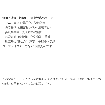
追加：法令・許認可・監査対応のポイント
・マニフェスト/電子化、記録保管
・保管基準（屋根/囲い/表示/漏洩防止）
・委託契約書・受入基準の整備
・教育訓練（危険物・化学物質・重機）
・監査時の“見せ方”（写真・手順書・実績）
コンプラはコストでなく“信用資産”です。
――――――――――――――――――――
この記事が、リサイクル業に携わる皆さまの『安全・品質・収益・地域からの
信頼』を守るヒントになれば幸いです。