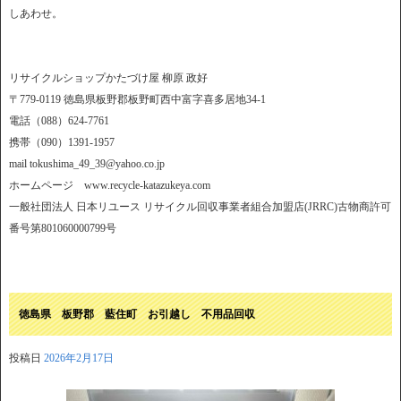
しあわせ。
リサイクルショップかたづけ屋 柳原 政好
〒779-0119 徳島県板野郡板野町西中富字喜多居地34-1
電話（088）624-7761
携帯（090）1391-1957
mail tokushima_49_39@yahoo.co.jp
ホームページ www.recycle-katazukeya.com
一般社団法人 日本リユース リサイクル回収事業者組合加盟店(JRRC)古物商許可
番号第801060000799号
徳島県 板野郡 藍住町 お引越し 不用品回収
投稿日
2026年2月17日