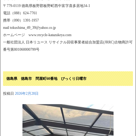
〒779-0119 徳島県板野郡板野町西中富字喜多居地34-1
電話（088）624-7761
携帯（090）1391-1957
mail tokushima_49_39@yahoo.co.jp
ホームページ www.recycle-katazukeya.com
一般社団法人 日本リユース リサイクル回収事業者組合加盟店(JRRC)古物商許可
番号第801060000799号
徳島県 徳島市 問屋町60番地 びっくり日曜市
投稿日
2026年2月28日