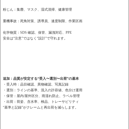
粉じん：集塵、マスク、湿式清掃、健康管理
重機事故：死角対策、誘導員、速度制限、作業区画
化学物質：SDS 確認、保管、漏洩対応、PPE
安全は“注意”ではなく“設計”で守れます。
追加：品質が安定する“受入〜選別〜出荷”の基本
・受入時：品目確認、異物確認、写真記録
・選別：ラインの基準、混入の許容値、色分け運用
・保管：屋内/屋外区分、雨濡れ防止、ラベル管理
・出荷：荷姿、含水率、検品、トレーサビリティ
“基準と記録”がクレームと再出荷を減らします。